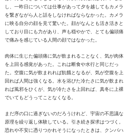
し、一昨日については仕事があって夕を越してもカメラ
を繋ぎながら人と話をしなければならなかった。カメラ
に映る自分の顔を見て驚いた。顔がなんとも活き活きと
しており目にも力があり、声も穏やかで、とても偏頭痛
で痛みを感じている人間の顔ではなかった。
肉体に生じた偏頭痛に気が飲まれることなく、気が肉体
を上回る感覚があった。これは断食や水行と同じだっ
た。空腹に気が飲まれれば飢餓となるが、気が空腹を上
回れば人間は強くなる。水を浴びた冷たさに気が飲まれ
れば風邪をひくが、気が冷たさを上回れば、真冬に上裸
でいてもどうってことなくなる。
まだ序の口に過ぎないのだろうけれど、宇宙の不思議な
原理を繰り返し体験している。引き続き探求はつづく。
恐れや不安に憑りつかれそうになったときは、クンバハ