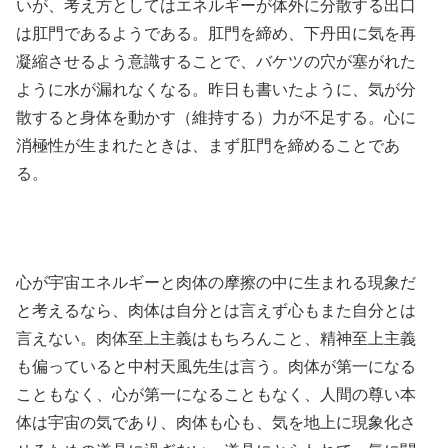
いが、考え方としてはエネルギーが体外に分散する出口
は肛門であるようである。肛門を締め、下丹田に気を再
凝縮させるよう意識することで、バケツの穴が塞がれた
ように水が漏れなくなる。昨日も書いたように、気が分
散すると身体を動かす（維持する）力が不足する。心に
消極性が生まれたときは、まず肛門を締めることであ
る。
心が宇宙エネルギーと肉体の摩擦の中に生まれる現象だ
と考えるなら、肉体は自分とは言えず心もまた自分とは
言えない。肉体至上主義はもちろんこと、精神至上主義
も偏っていると中村天風先生は言う。肉体が第一になる
こともなく、心が第一になることもなく、人間の尊い本
体は宇宙の気であり、肉体も心も、気を地上に現象化さ