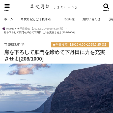
menu
search
ホーム
草枕月記とは｜執筆者
千日投稿-完
お問い合わせ
サ
HOME
★千日投稿 【2022.6.20~2025.5.25 完】
肩を下ろして肛門を締めて下丹田に力を充実させよ[208/1000]
2023.01.14
★千日投稿 【2022.6.20~2025.5.25 完】
肩を下ろして肛門を締めて下丹田に力を充実
させよ[208/1000]