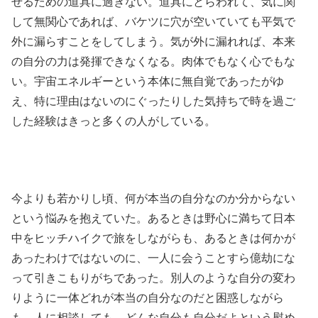
せるための道具に過ぎない。道具にとらわれて、気に関
して無関心であれば、バケツに穴が空いていても平気で
外に漏らすことをしてしまう。気が外に漏れれば、本来
の自分の力は発揮できなくなる。肉体でもなく心でもな
い。宇宙エネルギーという本体に無自覚であったがゆ
え、特に理由はないのにぐったりした気持ちで時を過ご
した経験はきっと多くの人がしている。
今よりも若かりし頃、何が本当の自分なのか分からない
という悩みを抱えていた。あるときは野心に満ちて日本
中をヒッチハイクで旅をしながらも、あるときは何かが
あったわけではないのに、一人に会うことすら億劫にな
って引きこもりがちであった。別人のような自分の変わ
りように一体どれが本当の自分なのだと困惑しながら
も、人に相談しても、どんな自分も自分だよという慰め