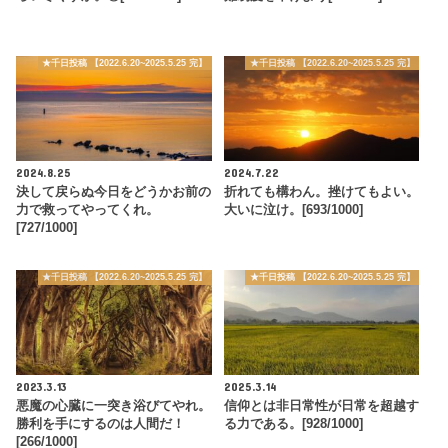
★千日投稿 【2022.6.20~2025.5.25 完】
★千日投稿 【2022.6.20~2025.5.25 完】
2024.8.25
2024.7.22
決して戻らぬ今日をどうかお前の
折れても構わん。挫けてもよい。
力で救ってやってくれ。
大いに泣け。[693/1000]
[727/1000]
★千日投稿 【2022.6.20~2025.5.25 完】
★千日投稿 【2022.6.20~2025.5.25 完】
2023.3.13
2025.3.14
悪魔の心臓に一突き浴びてやれ。
信仰とは非日常性が日常を超越す
勝利を手にするのは人間だ！
る力である。[928/1000]
[266/1000]