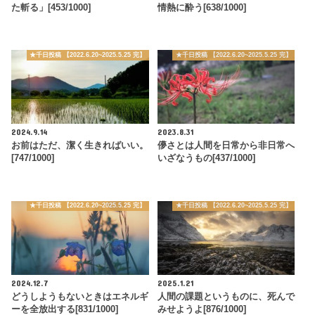
た斬る」[453/1000]
情熱に酔う[638/1000]
★千日投稿 【2022.6.20~2025.5.25 完】
★千日投稿 【2022.6.20~2025.5.25 完】
2024.9.14
2023.8.31
お前はただ、潔く生きればいい。
儚さとは人間を日常から非日常へ
[747/1000]
いざなうもの[437/1000]
★千日投稿 【2022.6.20~2025.5.25 完】
★千日投稿 【2022.6.20~2025.5.25 完】
2024.12.7
2025.1.21
どうしようもないときはエネルギ
人間の課題というものに、死んで
ーを全放出する[831/1000]
みせようよ[876/1000]