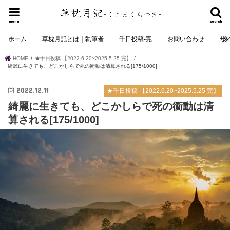
menu
search
ホーム
草枕月記とは｜執筆者
千日投稿-完
お問い合わせ
サ
HOME
★千日投稿 【2022.6.20~2025.5.25 完】
綺麗に生きても、どこかしらで死の衝動は清算される[175/1000]
2022.12.11
★千日投稿 【2022.6.20~2025.5.25 完】
綺麗に生きても、どこかしらで死の衝動は清
算される[175/1000]