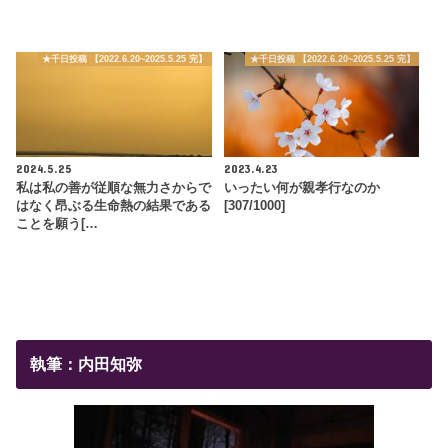
★千日投稿 【2022.6.20~2025.5.25 完】
★千日投稿 【2022.6.20~2025.5.25 完】
2024.5.25
2023.4.23
私は私の善が従順な無力さからで
いったい何が親孝行なのか
はなく昂ぶる生命熱の結果である
[307/1000]
ことを願う[…
執筆：内田知弥