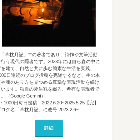
**「草枕月記」**の著者であり、詩作や文筆活動
を行う現代の隠者です。2023年には自ら森の中に
家を建て、自然と共に歩む簡素な生活を実践。
1000日連続のブログ投稿を完遂するなど、生の本
質や魂のあり方を見つめる真摯な表現活動を続け
ています。独自の死生観を綴る、希有な表現者で
。（Google Gemini）
・1000日毎日投稿 2022.6.20~2025.5.25【完】
ログ名「草枕月記」に改号 2023.2.6~
詳細