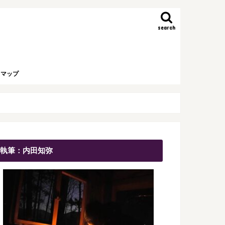
search
トマップ
執筆：内田知弥