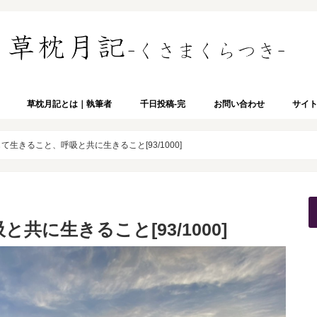
草枕月記とは｜執筆者
千日投稿-完
お問い合わせ
サイ
て生きること、呼吸と共に生きること[93/1000]
に生きること[93/1000]