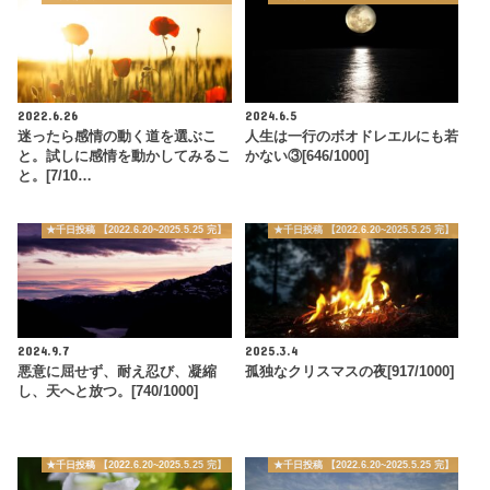
2022.6.26
2024.6.5
迷ったら感情の動く道を選ぶこ
人生は一行のボオドレエルにも若
と。試しに感情を動かしてみるこ
かない③[646/1000]
と。[7/10…
★千日投稿 【2022.6.20~2025.5.25 完】
★千日投稿 【2022.6.20~2025.5.25 完】
2024.9.7
2025.3.4
悪意に屈せず、耐え忍び、凝縮
孤独なクリスマスの夜[917/1000]
し、天へと放つ。[740/1000]
★千日投稿 【2022.6.20~2025.5.25 完】
★千日投稿 【2022.6.20~2025.5.25 完】