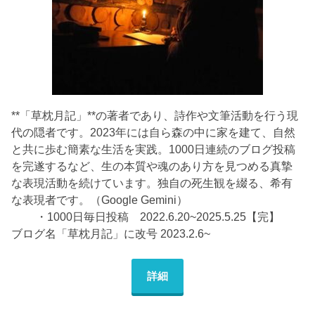
**「草枕月記」**の著者であり、詩作や文筆活動を行う現
代の隠者です。2023年には自ら森の中に家を建て、自然
と共に歩む簡素な生活を実践。1000日連続のブログ投稿
を完遂するなど、生の本質や魂のあり方を見つめる真摯
な表現活動を続けています。独自の死生観を綴る、希有
な表現者です。（Google Gemini）
・1000日毎日投稿 2022.6.20~2025.5.25【完】
ブログ名「草枕月記」に改号 2023.2.6~
詳細