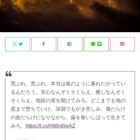
荒ぶれ。荒ぶれ。本当は嵐のように暴れたがってい
るんだろう。安心なんぞくそくらえ。癒しなんぞく
そくらえ。地獄の扉を開けてみろ。どこまでも地の
底まで堕ちていけ。深淵でもがき苦しみ、傷だらけ
の血だらけになりながら、歯を食いしばって生きて
みろ。
https://t.co/HIt8n6jwAZ