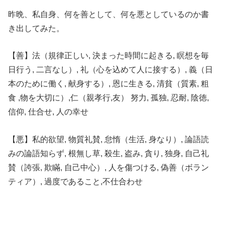
昨晩、私自身、何を善として、何を悪としているのか書
き出してみた。
【善】法（規律正しい, 決まった時間に起きる, 瞑想を毎
日行う, 二言なし）, 礼（心を込めて人に接する）, 義（日
本のために働く, 献身する）, 恩に生きる, 清貧（質素, 粗
食 ,物を大切に）,仁（親孝行,友） 努力, 孤独, 忍耐, 陰徳,
信仰, 仕合せ, 人の幸せ
【悪】私的欲望, 物質礼賛, 怠惰（生活, 身なり）, 論語読
みの論語知らず, 根無し草, 殺生, 盗み, 貪り, 独身, 自己礼
賛（誇張, 欺瞞, 自己中心）, 人を傷つける, 偽善（ボラン
ティア）, 過度であること,不仕合わせ