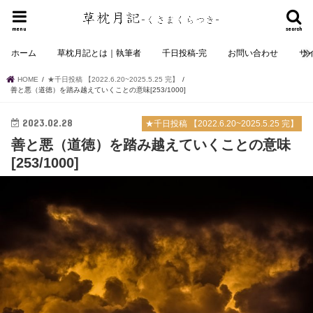
menu
search
ホーム
草枕月記とは｜執筆者
千日投稿-完
お問い合わせ
サ
HOME
★千日投稿 【2022.6.20~2025.5.25 完】
善と悪（道徳）を踏み越えていくことの意味[253/1000]
2023.02.28
★千日投稿 【2022.6.20~2025.5.25 完】
善と悪（道徳）を踏み越えていくことの意味
[253/1000]