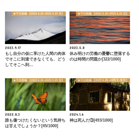
★千日投稿 【2022.6.20~2025.5.25 完】
★千日投稿 【2022.6.20~2025.5.25 完】
2023.9.17
2023.5.8
もし自分の仮に享けた人間の肉体
休み明けの労働の憂鬱に堕落する
でそこに到達できなくても、どう
のは時間の問題か[322/1000]
してそこへ到…
★千日投稿 【2022.6.20~2025.5.25 完】
★千日投稿 【2022.6.20~2025.5.25 完】
2022.8.3
2024.1.6
誰も傷つけたくないという気持ち
神は死んだ③[493/1000]
は甘えでしょうか？[45/1000]