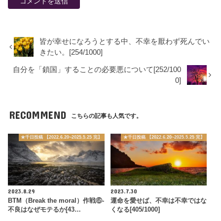
皆が幸せになろうとする中、不幸を厭わず死んでい
きたい。[254/1000]
自分を「鎖国」することの必要悪について[252/100
0]
RECOMMEND
こちらの記事も人気です。
★千日投稿 【2022.6.20~2025.5.25 完】
★千日投稿 【2022.6.20~2025.5.25 完】
2023.8.29
2023.7.30
BTM（Break the moral）作戦⑥-
運命を愛せば、不幸は不幸ではな
不良はなぜモテるか[43…
くなる[405/1000]