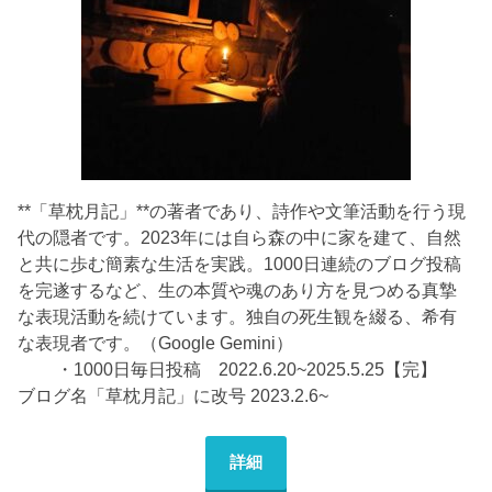
**「草枕月記」**の著者であり、詩作や文筆活動を行う現
代の隠者です。2023年には自ら森の中に家を建て、自然
と共に歩む簡素な生活を実践。1000日連続のブログ投稿
を完遂するなど、生の本質や魂のあり方を見つめる真摯
な表現活動を続けています。独自の死生観を綴る、希有
な表現者です。（Google Gemini）
・1000日毎日投稿 2022.6.20~2025.5.25【完】
ブログ名「草枕月記」に改号 2023.2.6~
詳細