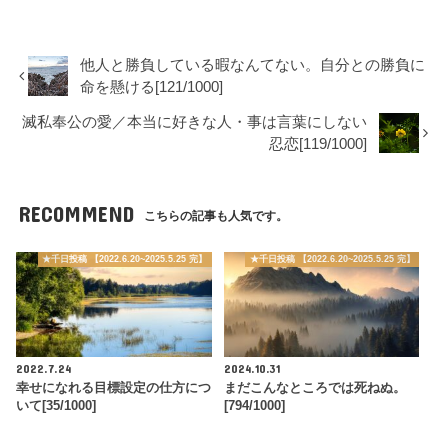
他人と勝負している暇なんてない。自分との勝負に
命を懸ける[121/1000]
滅私奉公の愛／本当に好きな人・事は言葉にしない
忍恋[119/1000]
RECOMMEND
こちらの記事も人気です。
★千日投稿 【2022.6.20~2025.5.25 完】
★千日投稿 【2022.6.20~2025.5.25 完】
2022.7.24
2024.10.31
幸せになれる目標設定の仕方につ
まだこんなところでは死ねぬ。
いて[35/1000]
[794/1000]