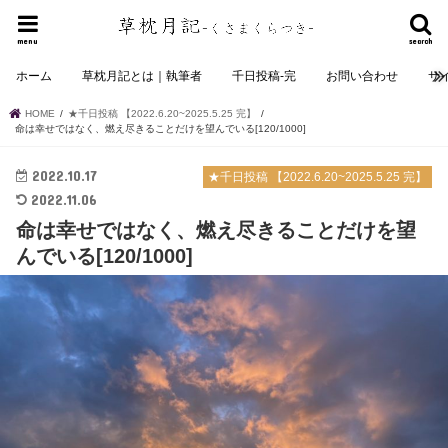
menu
search
ホーム
草枕月記とは｜執筆者
千日投稿-完
お問い合わせ
サ
HOME
★千日投稿 【2022.6.20~2025.5.25 完】
命は幸せではなく、燃え尽きることだけを望んでいる[120/1000]
2022.10.17
★千日投稿 【2022.6.20~2025.5.25 完】
2022.11.06
命は幸せではなく、燃え尽きることだけを望
んでいる[120/1000]