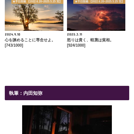
★千日投稿 【2022.6.20~2025.5.25 完】
★千日投稿 【2022.6.20~2025.5.25 完】
2024.9.10
2025.3.11
心を諫めることに専念せよ。
怒りは貴く、軽蔑は貧相。
[743/1000]
[924/1000]
執筆：内田知弥