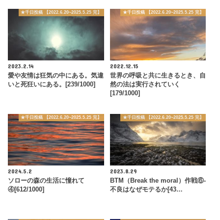
★千日投稿 【2022.6.20~2025.5.25 完】
★千日投稿 【2022.6.20~2025.5.25 完】
2023.2.14
2022.12.15
愛や友情は狂気の中にある。気違
世界の呼吸と共に生きるとき、自
いと死狂いにある。[239/1000]
然の法は実行されていく
[179/1000]
★千日投稿 【2022.6.20~2025.5.25 完】
★千日投稿 【2022.6.20~2025.5.25 完】
2024.5.2
2023.8.29
ソローの森の生活に憧れて
BTM（Break the moral）作戦⑥-
④[612/1000]
不良はなぜモテるか[43…