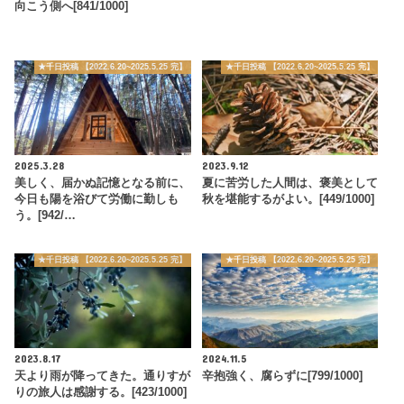
向こう側へ[841/1000]
★千日投稿 【2022.6.20~2025.5.25 完】
★千日投稿 【2022.6.20~2025.5.25 完】
2025.3.28
2023.9.12
美しく、届かぬ記憶となる前に、
夏に苦労した人間は、褒美として
今日も陽を浴びて労働に勤しも
秋を堪能するがよい。[449/1000]
う。[942/…
★千日投稿 【2022.6.20~2025.5.25 完】
★千日投稿 【2022.6.20~2025.5.25 完】
2023.8.17
2024.11.5
天より雨が降ってきた。通りすが
辛抱強く、腐らずに[799/1000]
りの旅人は感謝する。[423/1000]