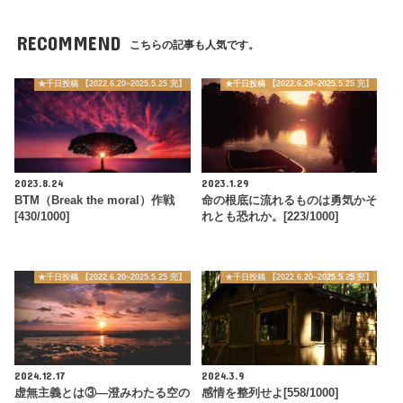
RECOMMEND
こちらの記事も人気です。
★千日投稿 【2022.6.20~2025.5.25 完】
★千日投稿 【2022.6.20~2025.5.25 完】
2023.8.24
2023.1.29
BTM（Break the moral）作戦
命の根底に流れるものは勇気かそ
[430/1000]
れとも恐れか。[223/1000]
★千日投稿 【2022.6.20~2025.5.25 完】
★千日投稿 【2022.6.20~2025.5.25 完】
2024.12.17
2024.3.9
虚無主義とは③―澄みわたる空の
感情を整列せよ[558/1000]