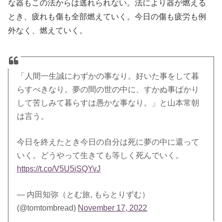
な器もこの法からは逃れられない。法により器が燃える
とき、疲れも傷も全部燃えていく。今日の傷も疲労も例
外なく、燃えていく。
「人間一生誠にわずかの事なり。好いた事をして暮
らすべきなり。夢の間の世の中に、すかぬ事ばかり
して苦しみて暮らすは愚かな事なり。」と山本常朝
は言う。
今日を終えたとき今日の自分は死に夢の中に還って
いく。どうやって生きても等しく死んでいく。
https://t.co/V5U5iSQYvJ
— 内田知弥（とむ旅, もらとりずむ）
(@tomtombread)
November 17, 2022