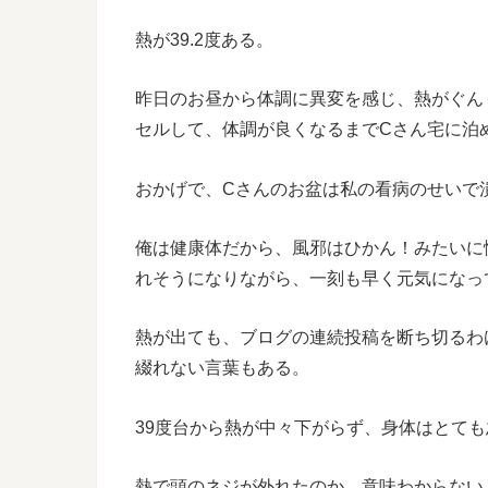
熱が
39.2
度ある。
昨日のお昼から体調に異変を感じ、熱がぐん
セルして、体調が良くなるまで
C
さん宅に泊
おかげで、
C
さんのお盆は私の看病のせいで
俺は健康体だから、風邪はひかん！みたいに
れそうになりながら、一刻も早く元気になっ
熱が出ても、ブログの連続投稿を断ち切るわ
綴れない言葉もある。
39
度台から熱が中々下がらず、身体はとても
熱で頭のネジが外れたのか、意味わからない