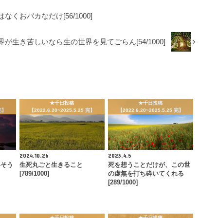
おバカなだけ[56/1000]
が生き苦しいなら生の世界を見てごらん[54/1000]
★千日投稿
★千日投稿
 完】
【2022.6.20~2025.5.25 完】
【2022.6.20~2025.5.25 完】
2024.10.26
2023.4.5
いそう
生死丸ごと生きること
死を想うことだけが、この世
[789/1000]
の虚無を打ち砕いてくれる
[289/1000]
★千日投稿
★千日投稿