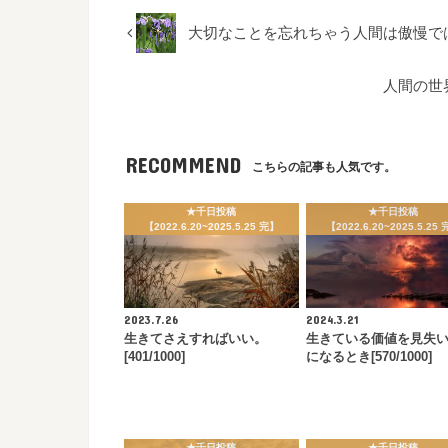
大切なことを忘れちゃう人間は傲慢ではなく
人間の世界
RECOMMEND
こちらの記事も人気です。
★千日投稿
★千日投稿
【2022.6.20~2025.5.25 完】
【2022.6.20~2025.5.25
2023.7.26
2024.3.21
生きてさえすればいい。
生きている価値を見失
[401/1000]
になるとき[570/1000]
★千日投稿
★千日投稿