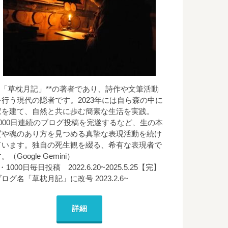
**「草枕月記」**の著者であり、詩作や文筆活動
を行う現代の隠者です。2023年には自ら森の中に
家を建て、自然と共に歩む簡素な生活を実践。
1000日連続のブログ投稿を完遂するなど、生の本
質や魂のあり方を見つめる真摯な表現活動を続け
ています。独自の死生観を綴る、希有な表現者で
。（Google Gemini）
・1000日毎日投稿 2022.6.20~2025.5.25【完】
ログ名「草枕月記」に改号 2023.2.6~
詳細