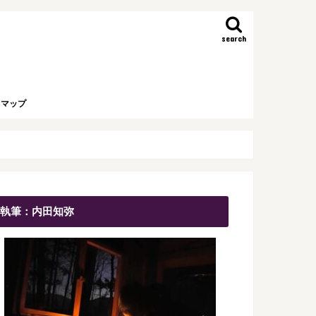
search
トマップ
執筆：内田知弥