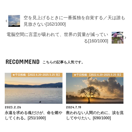
空を見上げるときに一番孤独を自覚する／天は誰も
見放さない[162/1000]
電脳空間に言霊が吸われて、世界の質量が減ってい
る[160/1000]
RECOMMEND
こちらの記事も人気です。
★千日投稿 【2022.6.20~2025.5.25 完】
★千日投稿 【2022.6.20~2025.5.25 完】
2023.2.26
2024.7.19
永遠を求める魂だけが、命を燃や
救われない人間のために、涙を流
してくれる。[251/1000]
してやりたい。[690/1000]