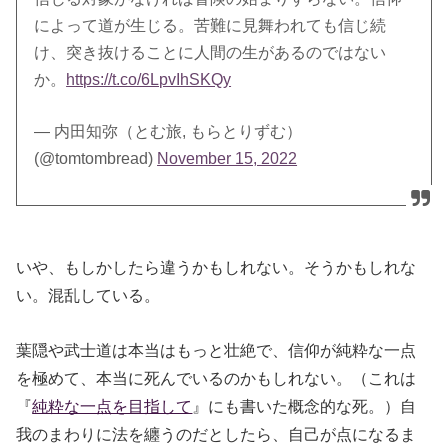
によって道が生じる。苦難に見舞われても信じ続
け、突き抜けることに人間の生があるのではない
か。
https://t.co/6LpvIhSKQy
— 内田知弥（とむ旅, もらとりずむ）
(@tomtombread)
November 15, 2022
いや、もしかしたら違うかもしれない。そうかもしれな
い。混乱している。
葉隠や武士道は本当はもっと壮絶で、信仰が純粋な一点
を極めて、本当に死んでいるのかもしれない。（これは
『
純粋な一点を目指して
』にも書いた概念的な死。）自
我のまわりに法を纏うのだとしたら、自己が点になるま