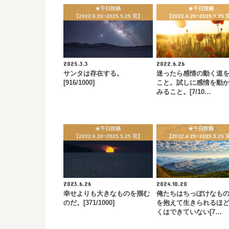
★千日投稿
★千日投稿
【2022.6.20~2025.5.25 完】
【2022.6.20~2025.5.25
2025.3.3
2022.6.26
サンタは存在する。
迷ったら感情の動く道
[916/1000]
こと。試しに感情を動
みること。[7/10…
★千日投稿
★千日投稿
【2022.6.20~2025.5.25 完】
【2022.6.20~2025.5.25
2023.6.26
2024.10.20
幸せよりも大きなものを掴む
俺たちはちっぽけなも
のだ。[371/1000]
を抱えて生きられるほ
くはできていない[7…