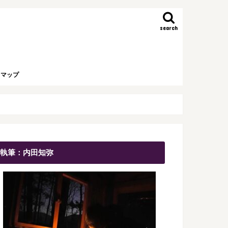
search
トマップ
執筆：内田知弥