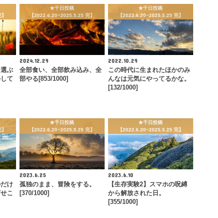
★千日投稿
★千日投稿
 完】
【2022.6.20~2025.5.25 完】
【2022.6.20~2025.5.25 完】
2024.12.29
2022.10.29
を選ぶ
全部食い、全部飲み込み、全
この時代に生まれたほかのみ
かして
部やる[853/1000]
んなは元気にやってるかな。
[132/1000]
★千日投稿
★千日投稿
 完】
【2022.6.20~2025.5.25 完】
【2022.6.20~2025.5.25 完】
2023.6.25
2023.6.10
のだけ
孤独のまま、冒険をする。
【生存実験2】スマホの呪縛
どせこ
[370/1000]
から解放された日。
[355/1000]