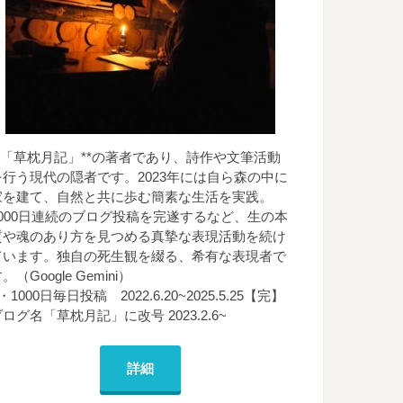
**「草枕月記」**の著者であり、詩作や文筆活動
を行う現代の隠者です。2023年には自ら森の中に
家を建て、自然と共に歩む簡素な生活を実践。
1000日連続のブログ投稿を完遂するなど、生の本
質や魂のあり方を見つめる真摯な表現活動を続け
ています。独自の死生観を綴る、希有な表現者で
。（Google Gemini）
・1000日毎日投稿 2022.6.20~2025.5.25【完】
ログ名「草枕月記」に改号 2023.2.6~
詳細