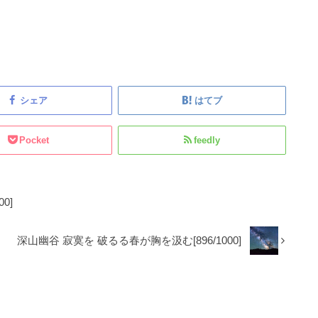
シェア
はてブ
Pocket
feedly
0]
深山幽谷 寂寞を 破るる春が胸を汲む[896/1000]