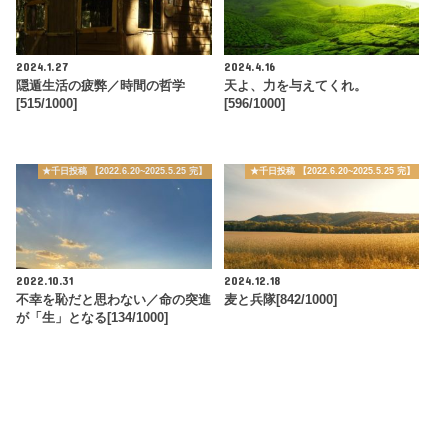
2024.1.27
2024.4.16
隠遁生活の疲弊／時間の哲学
天よ、力を与えてくれ。
[515/1000]
[596/1000]
★千日投稿 【2022.6.20~2025.5.25 完】
★千日投稿 【2022.6.20~2025.5.25 完】
2022.10.31
2024.12.18
不幸を恥だと思わない／命の突進
麦と兵隊[842/1000]
が「生」となる[134/1000]