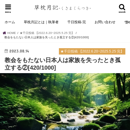
menu
search
ホーム
草枕月記とは｜執筆者
千日投稿-完
お問い合わせ
サ
HOME
★千日投稿 【2022.6.20~2025.5.25 完】
教会をもたない日本人は家族を失ったとき孤立する②[420/1000]
2023.08.14
★千日投稿 【2022.6.20~2025.5.25 完】
教会をもたない日本人は家族を失ったとき孤
立する②[420/1000]