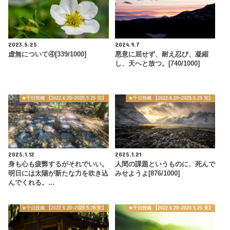
2023.5.25
2024.9.7
虚無について④[339/1000]
悪意に屈せず、耐え忍び、凝縮
し、天へと放つ。[740/1000]
★千日投稿 【2022.6.20~2025.5.25 完】
★千日投稿 【2022.6.20~2025.5.25 完】
2025.1.12
2025.1.21
身も心も疲弊するがそれでいい。
人間の課題というものに、死んで
明日には太陽が新たな力を吹き込
みせようよ[876/1000]
んでくれる。…
★千日投稿 【2022.6.20~2025.5.25 完】
★千日投稿 【2022.6.20~2025.5.25 完】