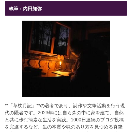
執筆：内田知弥
**「草枕月記」**の著者であり、詩作や文筆活動を行う現
代の隠者です。2023年には自ら森の中に家を建て、自然
と共に歩む簡素な生活を実践。1000日連続のブログ投稿
を完遂するなど、生の本質や魂のあり方を見つめる真摯