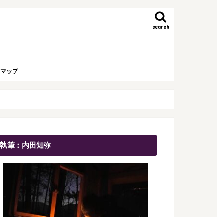
search
トマップ
執筆：内田知弥