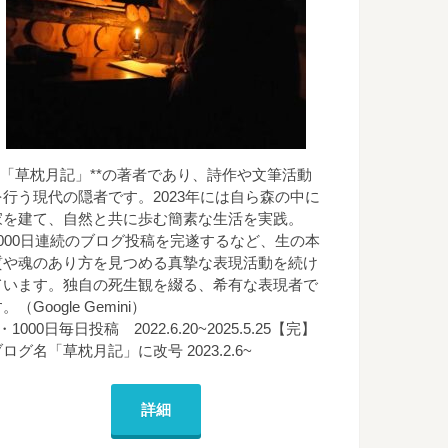
**「草枕月記」**の著者であり、詩作や文筆活動
を行う現代の隠者です。2023年には自ら森の中に
家を建て、自然と共に歩む簡素な生活を実践。
1000日連続のブログ投稿を完遂するなど、生の本
質や魂のあり方を見つめる真摯な表現活動を続け
ています。独自の死生観を綴る、希有な表現者で
。（Google Gemini）
・1000日毎日投稿 2022.6.20~2025.5.25【完】
ログ名「草枕月記」に改号 2023.2.6~
詳細