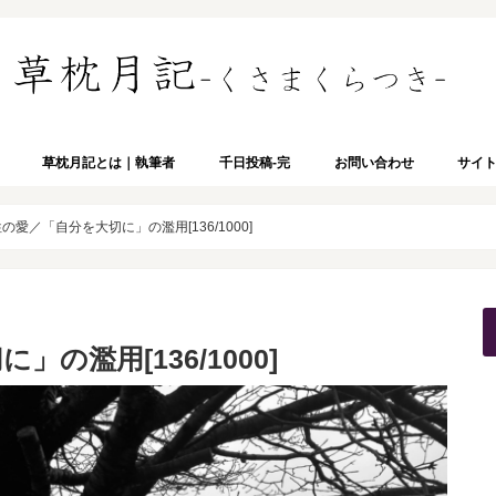
草枕月記とは｜執筆者
千日投稿-完
お問い合わせ
サイ
の愛／「自分を大切に」の濫用[136/1000]
の濫用[136/1000]