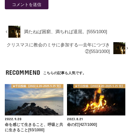
満たねば困窮、満ちれば退屈。[555/1000]
クリスマスに教会のミサに参加する―去年につづき
②[553/1000]
RECOMMEND
こちらの記事も人気です。
★千日投稿 【2022.6.20~2025.5.25 完】
★千日投稿 【2022.6.20~2025.5.25 完】
2022.9.20
2023.8.21
命を感じて生きること、呼吸と共
命の灯[427/1000]
に生きること[93/1000]