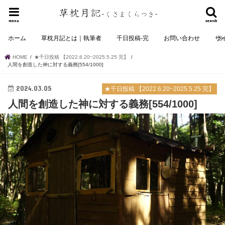
menu
search
ホーム
草枕月記とは｜執筆者
千日投稿-完
お問い合わせ
サ
HOME
★千日投稿 【2022.6.20~2025.5.25 完】
人間を創造した神に対する義務[554/1000]
2024.03.05
★千日投稿 【2022.6.20~2025.5.25 完】
人間を創造した神に対する義務[554/1000]