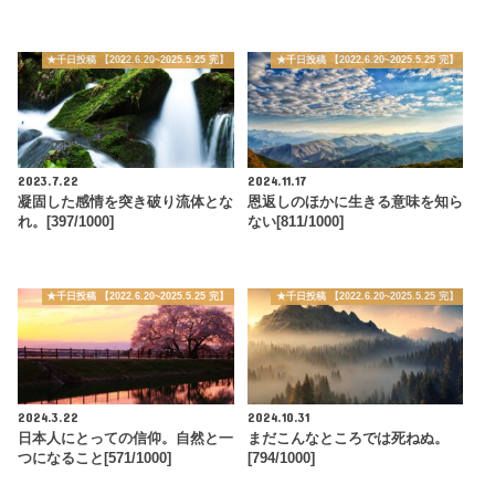
★千日投稿 【2022.6.20~2025.5.25 完】
★千日投稿 【2022.6.20~2025.5.25 完】
2023.7.22
2024.11.17
凝固した感情を突き破り流体とな
恩返しのほかに生きる意味を知ら
れ。[397/1000]
ない[811/1000]
★千日投稿 【2022.6.20~2025.5.25 完】
★千日投稿 【2022.6.20~2025.5.25 完】
2024.3.22
2024.10.31
日本人にとっての信仰。自然と一
まだこんなところでは死ねぬ。
つになること[571/1000]
[794/1000]