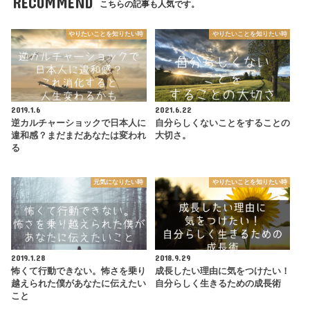
RECOMMEND
こちらの記事も人気です。
やりたいことを知りたい時
やりたいことを知りたい時
2019.1.6
2021.6.22
逆カルチャーショックで日本人に
自分らしくないことをすることの
違和感？まだまだあなたは変われ
大切さ。
る
元気になりたい時
やりたいことを知りたい時
2019.1.28
2018.9.29
怖くて行動できない。怖さを乗り
成長したい理由に気をつけたい！
越えられた僕があなたに伝えたい
自分らしく生きるための成長術
こと