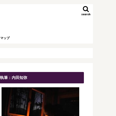
search
トマップ
執筆：内田知弥