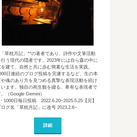
**「草枕月記」**の著者であり、詩作や文筆活動
を行う現代の隠者です。2023年には自ら森の中に
家を建て、自然と共に歩む簡素な生活を実践。
1000日連続のブログ投稿を完遂するなど、生の本
質や魂のあり方を見つめる真摯な表現活動を続け
ています。独自の死生観を綴る、希有な表現者で
。（Google Gemini）
・1000日毎日投稿 2022.6.20~2025.5.25【完】
ログ名「草枕月記」に改号 2023.2.6~
詳細