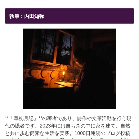
執筆：内田知弥
**「草枕月記」**の著者であり、詩作や文筆活動を行う現
代の隠者です。2023年には自ら森の中に家を建て、自然
と共に歩む簡素な生活を実践。1000日連続のブログ投稿