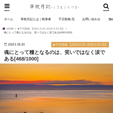
menu
search
ホーム
草枕月記とは｜執筆者
千日投稿-完
お問い合わせ
サ
HOME
★千日投稿 【2022.6.20~2025.5.25 完】
魂にとって糧となるのは、笑いではなく涙である[468/1000]
2023.10.01
★千日投稿 【2022.6.20~2025.5.25 完】
魂にとって糧となるのは、笑いではなく涙で
ある[468/1000]