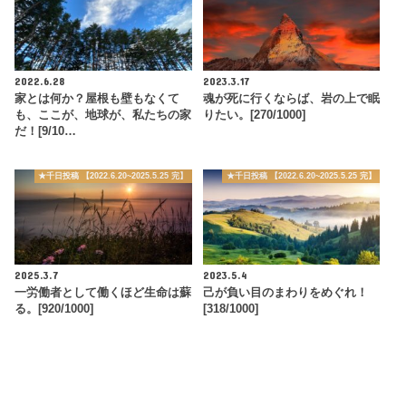
2022.6.28
2023.3.17
家とは何か？屋根も壁もなくて
魂が死に行くならば、岩の上で眠
も、ここが、地球が、私たちの家
りたい。[270/1000]
だ！[9/10…
★千日投稿 【2022.6.20~2025.5.25 完】
★千日投稿 【2022.6.20~2025.5.25 完】
2025.3.7
2023.5.4
一労働者として働くほど生命は蘇
己が負い目のまわりをめぐれ！
る。[920/1000]
[318/1000]