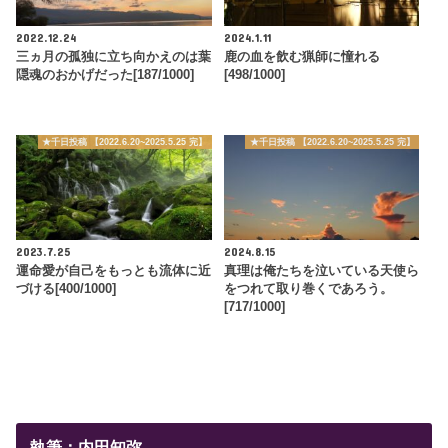
2022.12.24
2024.1.11
三ヵ月の孤独に立ち向かえのは葉
鹿の血を飲む猟師に憧れる
隠魂のおかげだった[187/1000]
[498/1000]
★千日投稿 【2022.6.20~2025.5.25 完】
★千日投稿 【2022.6.20~2025.5.25 完】
2023.7.25
2024.8.15
運命愛が自己をもっとも流体に近
真理は俺たちを泣いている天使ら
づける[400/1000]
をつれて取り巻くであろう。
[717/1000]
執筆：内田知弥