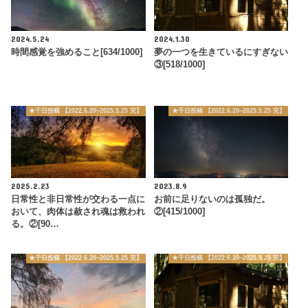
2024.5.24
2024.1.30
時間感覚を強めること[634/1000]
夢の一つを生きているにすぎない
③[518/1000]
★千日投稿 【2022.6.20~2025.5.25 完】
★千日投稿 【2022.6.20~2025.5.25 完】
2025.2.23
2023.8.9
日常性と非日常性が交わる一点に
お前に足りないのは孤独だ。
おいて、肉体は赦され魂は救われ
②[415/1000]
る。②[90…
★千日投稿 【2022.6.20~2025.5.25 完】
★千日投稿 【2022.6.20~2025.5.25 完】