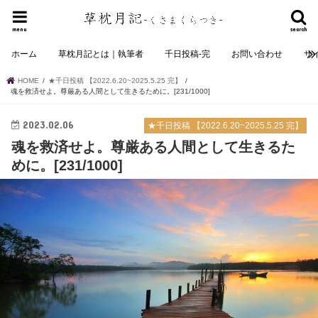
menu
search
ホーム
草枕月記とは｜執筆者
千日投稿-完
お問い合わせ
サ
HOME
★千日投稿 【2022.6.20~2025.5.25 完】
魂を救済せよ。尊厳ある人間として生きるために。[231/1000]
2023.02.06
★千日投稿 【2022.6.20~2025.5.25 完】
魂を救済せよ。尊厳ある人間として生きるた
めに。[231/1000]