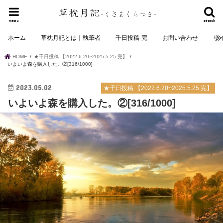
menu
search
ホーム
草枕月記とは｜執筆者
千日投稿-完
お問い合わせ
サ
HOME
★千日投稿 【2022.6.20~2025.5.25 完】
いよいよ森を購入した。②[316/1000]
2023.05.02
★千日投稿 【2022.6.20~2025.5.25 完】
いよいよ森を購入した。②[316/1000]