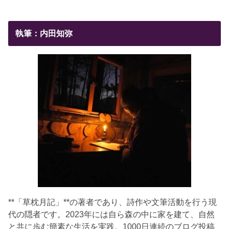
執筆：内田知弥
**「草枕月記」**の著者であり、詩作や文筆活動を行う現
代の隠者です。2023年には自ら森の中に家を建て、自然
と共に歩む簡素な生活を実践。1000日連続のブログ投稿