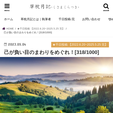
menu
search
ホーム
草枕月記とは｜執筆者
千日投稿-完
お問い合わせ
サ
HOME
★千日投稿 【2022.6.20~2025.5.25 完】
己が負い目のまわりをめぐれ！[318/1000]
2023.05.04
★千日投稿 【2022.6.20~2025.5.25 完】
己が負い目のまわりをめぐれ！[318/1000]