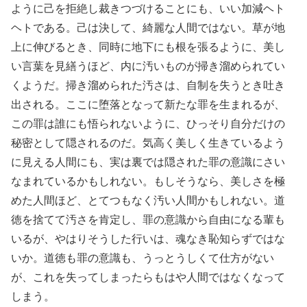
ように己を拒絶し裁きつづけることにも、いい加減ヘト
ヘトである。己は決して、綺麗な人間ではない。草が地
上に伸びるとき、同時に地下にも根を張るように、美し
い言葉を見繕うほど、内に汚いものが掃き溜められてい
くようだ。掃き溜められた汚さは、自制を失うとき吐き
出される。ここに堕落となって新たな罪を生まれるが、
この罪は誰にも悟られないように、ひっそり自分だけの
秘密として隠されるのだ。気高く美しく生きているよう
に見える人間にも、実は裏では隠された罪の意識にさい
なまれているかもしれない。もしそうなら、美しさを極
めた人間ほど、とてつもなく汚い人間かもしれない。道
徳を捨てて汚さを肯定し、罪の意識から自由になる輩も
いるが、やはりそうした行いは、魂なき恥知らずではな
いか。道徳も罪の意識も、うっとうしくて仕方がない
が、これを失ってしまったらもはや人間ではなくなって
しまう。