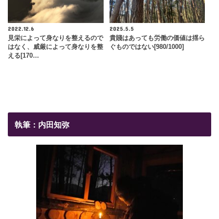
2022.12.6
2025.5.5
見栄によって身なりを整えるので
貴賤はあっても労働の価値は揺ら
はなく、威厳によって身なりを整
ぐものではない[980/1000]
える[170…
執筆：内田知弥