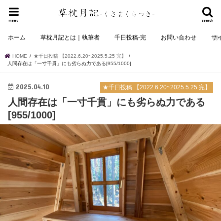
menu
search
ホーム
草枕月記とは｜執筆者
千日投稿-完
お問い合わせ
サ
HOME
★千日投稿 【2022.6.20~2025.5.25 完】
人間存在は「一寸千貫」にも劣らぬ力である[955/1000]
2025.04.10
★千日投稿 【2022.6.20~2025.5.25 完】
人間存在は「一寸千貫」にも劣らぬ力である
[955/1000]