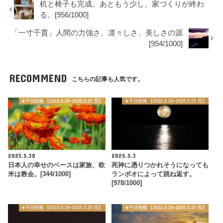
机と椅子も完成。あともう少し、家づくりが終わ
る。[956/1000]
「一寸千貫」人間の力強さ、凛々しさ、美しさの源
[954/1000]
RECOMMEND
こちらの記事も人気です。
★千日投稿 【2022.6.20~2025.5.25 完】
★千日投稿 【2022.6.20~2025.5.25 完】
2023.5.30
2025.5.3
日本人の幸せのベースは家族、欧
死神に憑りつかれそうになっても
米は教会。[344/1000]
ランボオによって跳ね返す。
[978/1000]
★千日投稿 【2022.6.20~2025.5.25 完】
★千日投稿 【2022.6.20~2025.5.25 完】