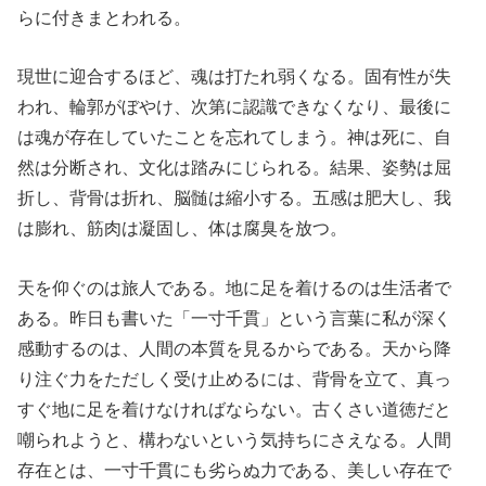
らに付きまとわれる。
現世に迎合するほど、魂は打たれ弱くなる。固有性が失
われ、輪郭がぼやけ、次第に認識できなくなり、最後に
は魂が存在していたことを忘れてしまう。神は死に、自
然は分断され、文化は踏みにじられる。結果、姿勢は屈
折し、背骨は折れ、脳髄は縮小する。五感は肥大し、我
は膨れ、筋肉は凝固し、体は腐臭を放つ。
天を仰ぐのは旅人である。地に足を着けるのは生活者で
ある。昨日も書いた「一寸千貫」という言葉に私が深く
感動するのは、人間の本質を見るからである。天から降
り注ぐ力をただしく受け止めるには、背骨を立て、真っ
すぐ地に足を着けなければならない。古くさい道徳だと
嘲られようと、構わないという気持ちにさえなる。人間
存在とは、一寸千貫にも劣らぬ力である、美しい存在で