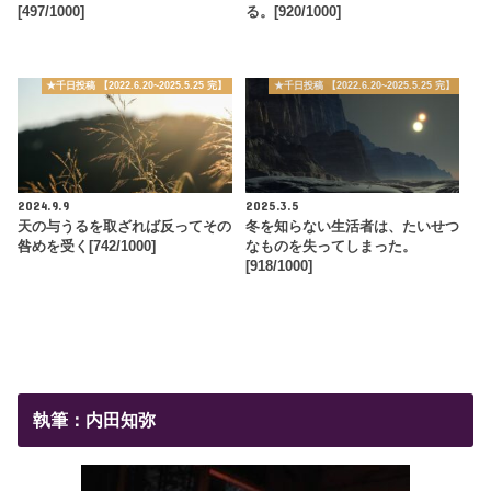
[497/1000]
る。[920/1000]
★千日投稿 【2022.6.20~2025.5.25 完】
★千日投稿 【2022.6.20~2025.5.25 完】
2024.9.9
2025.3.5
天の与うるを取ざれば反ってその
冬を知らない生活者は、たいせつ
咎めを受く[742/1000]
なものを失ってしまった。
[918/1000]
執筆：内田知弥