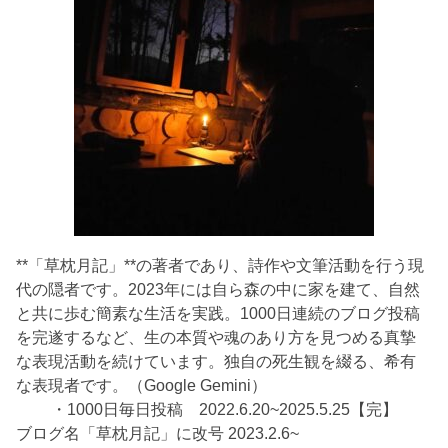
**「草枕月記」**の著者であり、詩作や文筆活動を行う現
代の隠者です。2023年には自ら森の中に家を建て、自然
と共に歩む簡素な生活を実践。1000日連続のブログ投稿
を完遂するなど、生の本質や魂のあり方を見つめる真摯
な表現活動を続けています。独自の死生観を綴る、希有
な表現者です。（Google Gemini）
・1000日毎日投稿 2022.6.20~2025.5.25【完】
ブログ名「草枕月記」に改号 2023.2.6~