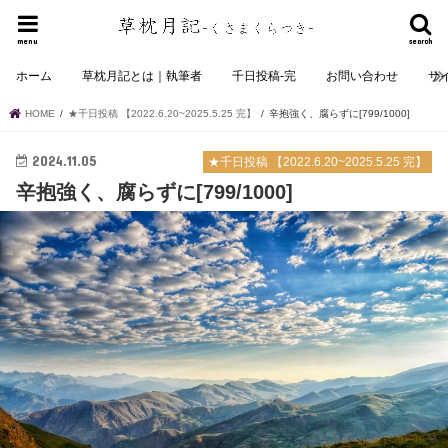
menu
search
ホーム
草枕月記とは｜執筆者
千日投稿-完
お問い合わせ
サ
HOME
★千日投稿 【2022.6.20~2025.5.25 完】
辛抱強く、腐らずに[799/1000]
2024.11.05
★千日投稿 【2022.6.20~2025.5.25 完】
辛抱強く、腐らずに[799/1000]