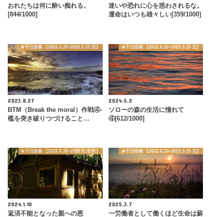
おれたちは何に酔い痴れる。
迷いや恐れに心を惑わされるな。
[844/1000]
運命はいつも雄々しい[359/1000]
★千日投稿 【2022.6.20~2025.5.25 完】
★千日投稿 【2022.6.20~2025.5.25 完】
2023.8.27
2024.5.2
BTM（Break the moral）作戦④-
ソローの森の生活に憧れて
檻を突き破りつづけること…
④[612/1000]
★千日投稿 【2022.6.20~2025.5.25 完】
★千日投稿 【2022.6.20~2025.5.25 完】
2024.1.10
2025.3.7
返済不能となった親への恩
一労働者として働くほど生命は蘇