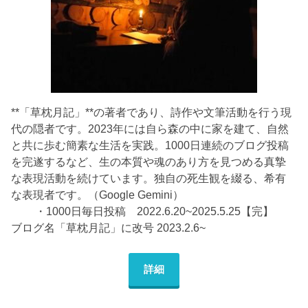
**「草枕月記」**の著者であり、詩作や文筆活動を行う現
代の隠者です。2023年には自ら森の中に家を建て、自然
と共に歩む簡素な生活を実践。1000日連続のブログ投稿
を完遂するなど、生の本質や魂のあり方を見つめる真摯
な表現活動を続けています。独自の死生観を綴る、希有
な表現者です。（Google Gemini）
・1000日毎日投稿 2022.6.20~2025.5.25【完】
ブログ名「草枕月記」に改号 2023.2.6~
詳細