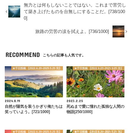
無力とは何もしないことではない。これまで苦労し
て築き上げたものを台無しにすることだ。[738/100
0]
旅路の労苦の涙を拭えよ。[736/1000]
RECOMMEND
こちらの記事も人気です。
★千日投稿 【2022.6.20~2025.5.25 完】
★千日投稿 【2022.6.20~2025.5.25 完】
2024.8.19
2023.2.25
自然が陽気を装うかぎり俺たちは
死ぬまで愛に憧れた孤独な人間の
笑っていよう。[721/1000]
物語[250/1000]
★千日投稿 【2022.6.20~2025.5.25 完】
★千日投稿 【2022.6.20~2025.5.25 完】