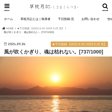
menu
search
ホーム
草枕月記とは｜執筆者
千日投稿-完
お問い合わせ
サ
HOME
★千日投稿 【2022.6.20~2025.5.25 完】
風が吹くかぎり、魂は枯れない。[737/1000]
2024.09.04
★千日投稿 【2022.6.20~2025.5.25 完】
風が吹くかぎり、魂は枯れない。[737/1000]