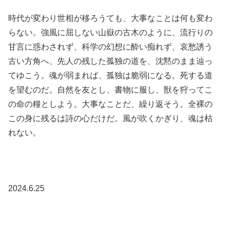
時代が変わり世相が移ろうても、大事なことは何も変わ
らない。強風に屈しない山嶽の古木のように、流行りの
甘言に惑わされず、科学の幻想に酔い痴れず、哀愁誘う
古い方角へ、先人の残した孤独の道を、沈黙のまま辿っ
てゆこう。魂が弱まれば、孤独は脆弱になる。死する道
を望むのだ。自然を友とし、書物に服し、獣を狩ってこ
の命の糧としよう。大事なことだ、繰り返そう。全裸の
この身に残るは詩の心だけだ。風が吹くかぎり、魂は枯
れない。
2024.6.25