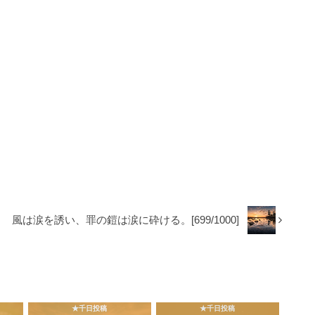
風は涙を誘い、罪の鎧は涙に砕ける。[699/1000]
★千日投稿
★千日投稿