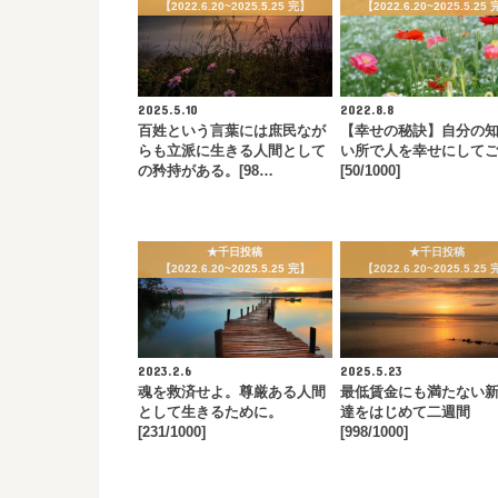
【2022.6.20~2025.5.25 完】
【2022.6.20~2025.5.25
2025.5.10
2022.8.8
百姓という言葉には庶民なが
【幸せの秘訣】自分の
らも立派に生きる人間として
い所で人を幸せにして
の矜持がある。[98…
[50/1000]
★千日投稿
★千日投稿
【2022.6.20~2025.5.25 完】
【2022.6.20~2025.5.25
2023.2.6
2025.5.23
魂を救済せよ。尊厳ある人間
最低賃金にも満たない
として生きるために。
達をはじめて二週間
[231/1000]
[998/1000]