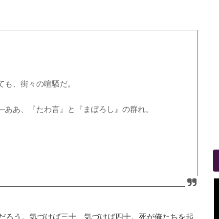
ても、街々の喧騒だ。
―ああ、『たわ言』と『まぼろし』の群れ。
だろう。気づけば三十、気づけば四十。死が俺たちを起