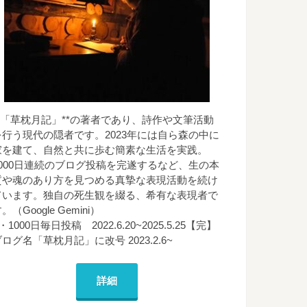
**「草枕月記」**の著者であり、詩作や文筆活動
を行う現代の隠者です。2023年には自ら森の中に
家を建て、自然と共に歩む簡素な生活を実践。
1000日連続のブログ投稿を完遂するなど、生の本
質や魂のあり方を見つめる真摯な表現活動を続け
ています。独自の死生観を綴る、希有な表現者で
。（Google Gemini）
・1000日毎日投稿 2022.6.20~2025.5.25【完】
ログ名「草枕月記」に改号 2023.2.6~
詳細