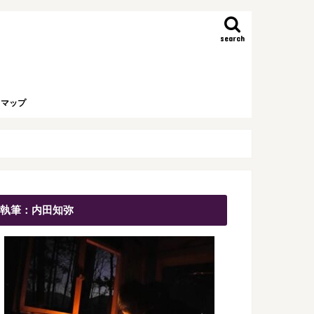
search
トマップ
執筆：内田知弥