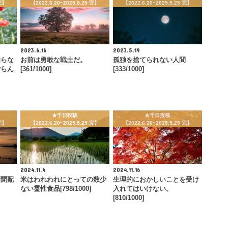
 完】
【2022.6.20~2025.5.25 完】
【2022.6.20~2025.5.25 完】
2023.6.16
2023.5.19
知らな
お前は勇敢な戦士だ。
孤独を捨てられない人間
ごらん
[361/1000]
[333/1000]
★千日投稿
★千日投稿
 完】
【2022.6.20~2025.5.25 完】
【2022.6.20~2025.5.25 完】
2024.11.4
2024.11.16
新聞配
米はわれわれにとっての数少
生理的におかしいことを受け
ない霊性食品[798/1000]
入れてはいけない。
[810/1000]