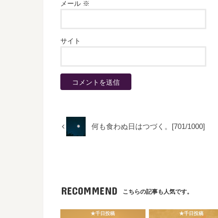
メール
※
サイト
何も食わぬ日はつづく。[701/1000]
RECOMMEND
こちらの記事も人気です。
★千日投稿
★千日投稿