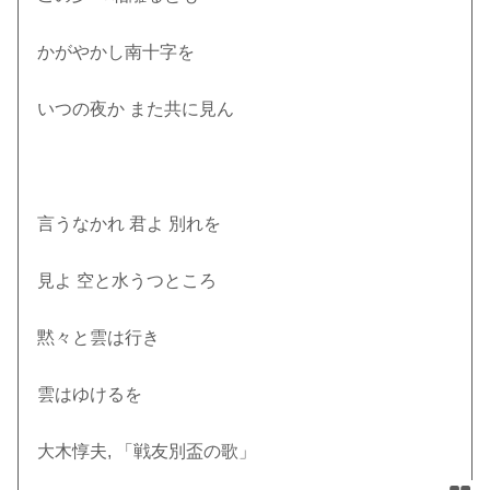
かがやかし南十字を
いつの夜か また共に見ん
言うなかれ 君よ 別れを
見よ 空と水うつところ
黙々と雲は行き
雲はゆけるを
大木惇夫, 「戦友別盃の歌」