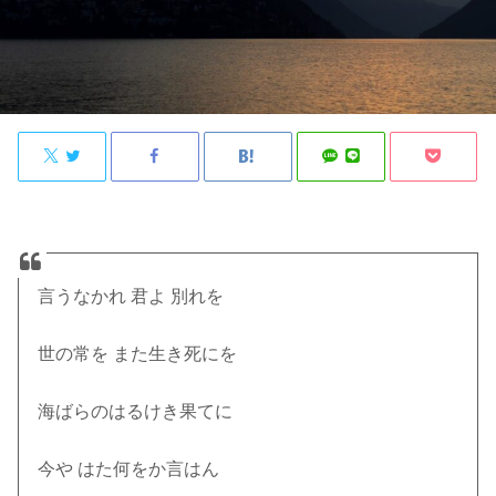
言うなかれ 君よ 別れを
世の常を また生き死にを
海ばらのはるけき果てに
今や はた何をか言はん