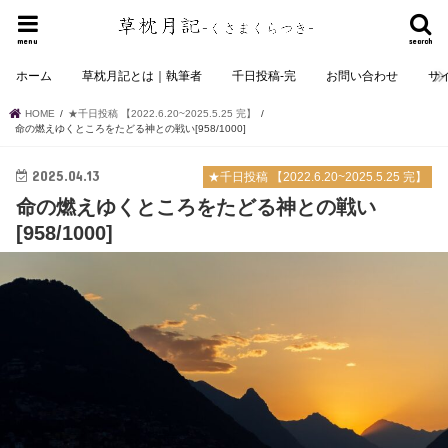
menu
search
ホーム
草枕月記とは｜執筆者
千日投稿-完
お問い合わせ
サ
HOME
★千日投稿 【2022.6.20~2025.5.25 完】
命の燃えゆくところをたどる神との戦い[958/1000]
2025.04.13
★千日投稿 【2022.6.20~2025.5.25 完】
命の燃えゆくところをたどる神との戦い
[958/1000]