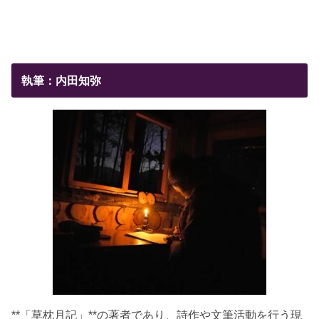
執筆：内田知弥
**「草枕月記」**の著者であり、詩作や文筆活動を行う現