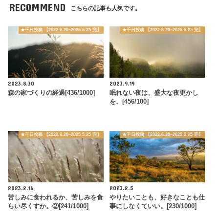
RECOMMEND
こちらの記事も人気です。
★千日投稿 【2022.6.20~2025.5.25 完】
★千日投稿 【2022.6.20~2025.5.25 完】
2023.8.30
2023.9.19
森の家づくりの経過[436/1000]
眠れない夜は、盛大な夜更かし
を。[456/100]
★千日投稿 【2022.6.20~2025.5.25 完】
★千日投稿 【2022.6.20~2025.5.25 完】
2023.2.16
2023.2.5
苦しみに食われるか、苦しみを食
やりたいことも、好きなことも仕
らい尽くすか。②[241/1000]
事にしなくていい。[230/1000]