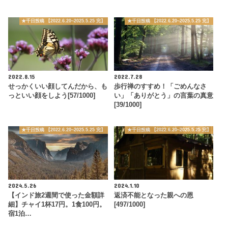
★千日投稿 【2022.6.20~2025.5.25 完】
★千日投稿 【2022.6.20~2025.5.25 完】
2022.8.15
2022.7.28
せっかくいい顔してんだから、も
歩行禅のすすめ！「ごめんなさ
っといい顔をしよう[57/1000]
い」「ありがとう」の言葉の真意
[39/1000]
★千日投稿 【2022.6.20~2025.5.25 完】
★千日投稿 【2022.6.20~2025.5.25 完】
2024.5.26
2024.1.10
【インド旅2週間で使った金額詳
返済不能となった親への恩
細】チャイ1杯17円。1食100円。
[497/1000]
宿1泊…