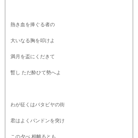
熱き血を捧ぐる者の
大いなる胸を叩けよ
満月を盃にくだきて
暫し ただ酔ひて勢へよ
わが征くはバタビヤの街
君はよくバンドンを突け
この夕べ 相離るとも