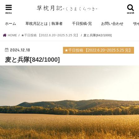
menu
search
ホーム
草枕月記とは｜執筆者
千日投稿-完
お問い合わせ
サ
HOME
★千日投稿 【2022.6.20~2025.5.25 完】
麦と兵隊[842/1000]
2024.12.18
★千日投稿 【2022.6.20~2025.5.25 完】
麦と兵隊[842/1000]