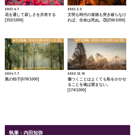
2023.6.7
2023.3.5
花を通して寂しさを共有する
文明も時代の道徳も突き破らなけ
[352/1000]
れば、生命は死ぬ。③[258/1000]
★千日投稿 【2022.6.20~2025.5.25 完】
★千日投稿 【2022.6.20~2025.5.25 完】
2024.7.7
2022.12.10
風の幼子[678/1000]
傷つくことはよくても恥をかかせ
ることを魂は望まない。
[174/1000]
執筆：内田知弥