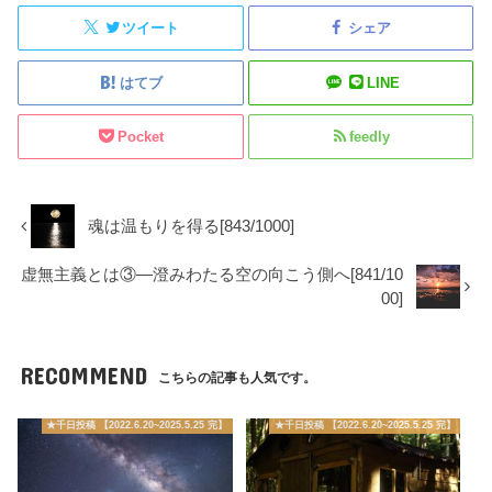
ツイート
シェア
はてブ
LINE
Pocket
feedly
魂は温もりを得る[843/1000]
虚無主義とは③―澄みわたる空の向こう側へ[841/10
00]
RECOMMEND
こちらの記事も人気です。
★千日投稿 【2022.6.20~2025.5.25 完】
★千日投稿 【2022.6.20~2025.5.25 完】