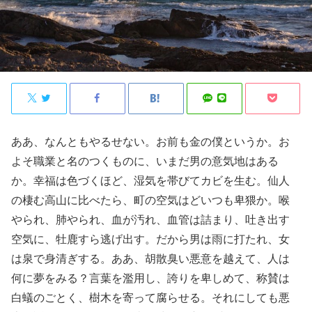
ああ、なんともやるせない。お前も金の僕というか。お
よそ職業と名のつくものに、いまだ男の意気地はある
か。幸福は色づくほど、湿気を帯びてカビを生む。仙人
の棲む高山に比べたら、町の空気はどいつも卑猥か。喉
やられ、肺やられ、血が汚れ、血管は詰まり、吐き出す
空気に、牡鹿すら逃げ出す。だから男は雨に打たれ、女
は泉で身清ぎする。ああ、胡散臭い悪意を越えて、人は
何に夢をみる？言葉を濫用し、誇りを卑しめて、称賛は
白蟻のごとく、樹木を寄って腐らせる。それにしても悪