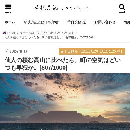
menu
search
ホーム
草枕月記とは｜執筆者
千日投稿-完
お問い合わせ
サ
HOME
★千日投稿 【2022.6.20~2025.5.25 完】
仙人の棲む高山に比べたら、町の空気はどいつも卑猥か。[807/1000]
2024.11.13
★千日投稿 【2022.6.20~2025.5.25 完】
仙人の棲む高山に比べたら、町の空気はどい
つも卑猥か。[807/1000]