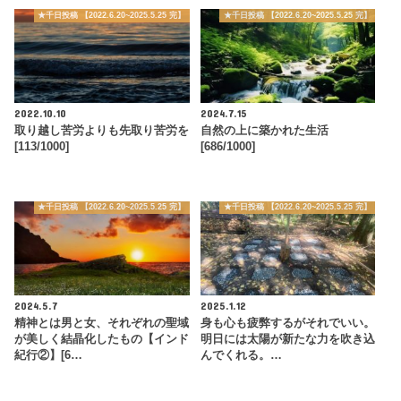
★千日投稿 【2022.6.20~2025.5.25 完】
★千日投稿 【2022.6.20~2025.5.25 完】
2022.10.10
2024.7.15
取り越し苦労よりも先取り苦労を
自然の上に築かれた生活
[113/1000]
[686/1000]
★千日投稿 【2022.6.20~2025.5.25 完】
★千日投稿 【2022.6.20~2025.5.25 完】
2024.5.7
2025.1.12
精神とは男と女、それぞれの聖域
身も心も疲弊するがそれでいい。
が美しく結晶化したもの【インド
明日には太陽が新たな力を吹き込
紀行②】[6…
んでくれる。…