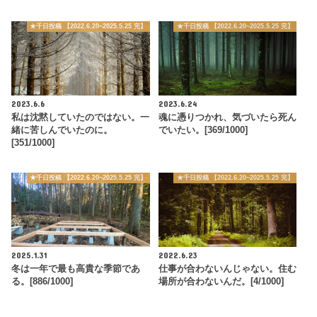
★千日投稿 【2022.6.20~2025.5.25 完】
★千日投稿 【2022.6.20~2025.5.25 完】
2023.6.6
2023.6.24
私は沈黙していたのではない。一
魂に憑りつかれ、気づいたら死ん
緒に苦しんでいたのに。
でいたい。[369/1000]
[351/1000]
★千日投稿 【2022.6.20~2025.5.25 完】
★千日投稿 【2022.6.20~2025.5.25 完】
2025.1.31
2022.6.23
冬は一年で最も高貴な季節であ
仕事が合わないんじゃない。住む
る。[886/1000]
場所が合わないんだ。[4/1000]