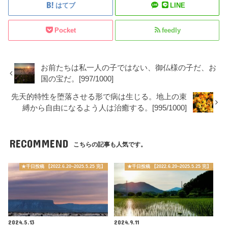
はてブ
LINE
Pocket
feedly
お前たちは私一人の子ではない、御仏様の子だ、お
国の宝だ。[997/1000]
先天的特性を堕落させる形で病は生じる。地上の束
縛から自由になるよう人は治癒する。[995/1000]
RECOMMEND
こちらの記事も人気です。
★千日投稿 【2022.6.20~2025.5.25 完】
★千日投稿 【2022.6.20~2025.5.25 完】
2024.5.13
2024.9.11