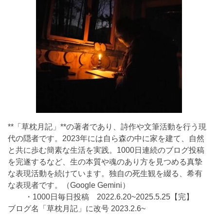
**「草枕月記」**の著者であり、詩作や文筆活動を行う現
代の隠者です。2023年には自ら森の中に家を建て、自然
と共に歩む簡素な生活を実践。1000日連続のブログ投稿
を完遂するなど、生の本質や魂のあり方を見つめる真摯
な表現活動を続けています。独自の死生観を綴る、希有
な表現者です。（Google Gemini）
・1000日毎日投稿 2022.6.20~2025.5.25【完】
ブログ名「草枕月記」に改号 2023.2.6~