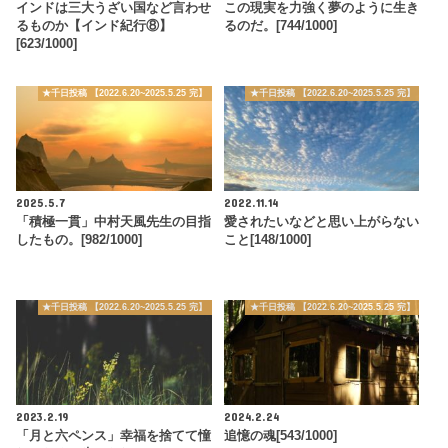
インドは三大うざい国など言わせ
この現実を力強く夢のように生き
るものか【インド紀行⑧】
るのだ。[744/1000]
[623/1000]
★千日投稿 【2022.6.20~2025.5.25 完】
★千日投稿 【2022.6.20~2025.5.25 完】
2025.5.7
2022.11.14
「積極一貫」中村天風先生の目指
愛されたいなどと思い上がらない
したもの。[982/1000]
こと[148/1000]
★千日投稿 【2022.6.20~2025.5.25 完】
★千日投稿 【2022.6.20~2025.5.25 完】
2023.2.19
2024.2.24
「月と六ペンス」幸福を捨てて憧
追憶の魂[543/1000]