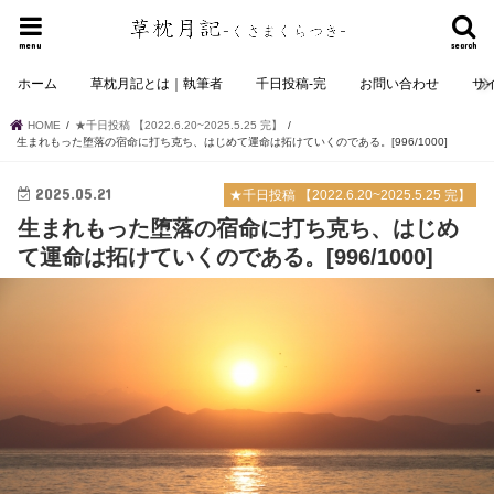
menu
search
ホーム
草枕月記とは｜執筆者
千日投稿-完
お問い合わせ
サ
HOME
★千日投稿 【2022.6.20~2025.5.25 完】
生まれもった堕落の宿命に打ち克ち、はじめて運命は拓けていくのである。[996/1000]
2025.05.21
★千日投稿 【2022.6.20~2025.5.25 完】
生まれもった堕落の宿命に打ち克ち、はじめ
て運命は拓けていくのである。[996/1000]