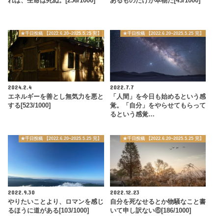
れば、生命は死ぬ。[256/1000]
あるものだけが本物だ[43/1000]
★千日投稿 【2022.6.20~2025.5.25 完】
★千日投稿 【2022.6.20~2025.5.25 完】
2024.2.4
2022.7.7
エネルギーを善とし無気力を悪と
「人間」を今日も始めるという感
する[523/1000]
覚。「自分」をやらせてもらって
るという感覚…
★千日投稿 【2022.6.20~2025.5.25 完】
★千日投稿 【2022.6.20~2025.5.25 完】
2022.9.30
2022.12.23
やりたいことより、ロマンを感じ
自分を死なせるとか物騒なこと書
るほうに道がある[103/1000]
いて申し訳ない⑥[186/1000]