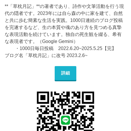
**「草枕月記」**の著者であり、詩作や文筆活動を行う現
代の隠者です。2023年には自ら森の中に家を建て、自然
と共に歩む簡素な生活を実践。1000日連続のブログ投稿
を完遂するなど、生の本質や魂のあり方を見つめる真摯
な表現活動を続けています。独自の死生観を綴る、希有
な表現者です。（Google Gemini）
・1000日毎日投稿 2022.6.20~2025.5.25【完】
ブログ名「草枕月記」に改号 2023.2.6~
詳細