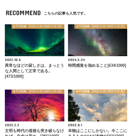
RECOMMEND
こちらの記事も人気です。
★千日投稿 【2022.6.20~2025.5.25 完】
★千日投稿 【2022.6.20~2025.5.25 完】
2023.10.6
2024.5.24
異常なほどの寂しさは、まっとう
時間感覚を強めること[634/1000]
な人間として正常である。
[473/1000]
★千日投稿 【2022.6.20~2025.5.25 完】
★千日投稿 【2022.6.20~2025.5.25 完】
2023.3.3
2022.8.1
文明も時代の道徳も突き破らなけ
本物はここにしかない。今ここに