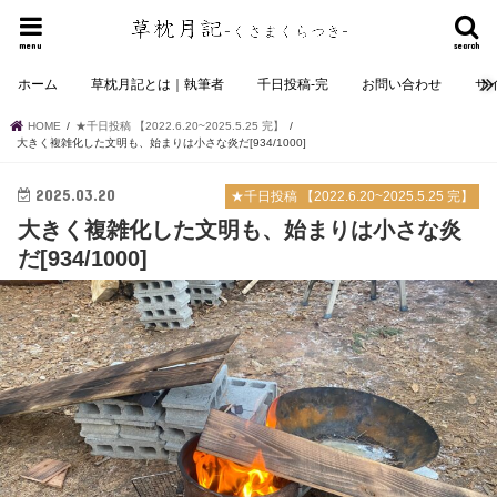
menu
search
ホーム
草枕月記とは｜執筆者
千日投稿-完
お問い合わせ
サ
HOME
★千日投稿 【2022.6.20~2025.5.25 完】
大きく複雑化した文明も、始まりは小さな炎だ[934/1000]
2025.03.20
★千日投稿 【2022.6.20~2025.5.25 完】
大きく複雑化した文明も、始まりは小さな炎
だ[934/1000]